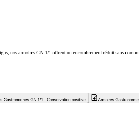
igus, nos armoires GN 1/1 offrent un encombrement réduit sans compro
s Gastronormes GN 1/1 - Conservation positive
Armoires Gastronormes